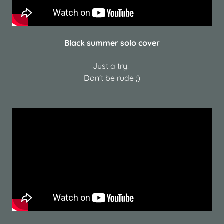
Black summer solo cover
Just a try!
Don't be rude ;)