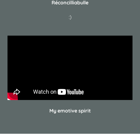
Réconcilliabulle
:)
My emotive spirit